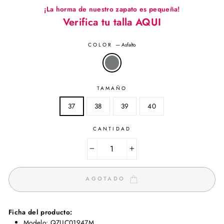
¡La horma de nuestro zapato es pequeña!
Verifica tu talla AQUI
COLOR
—
Asfalto
TAMAÑO
37
38
39
40
CANTIDAD
−
+
AGOTADO
Ficha del producto:
Modelo: QZUC01947M