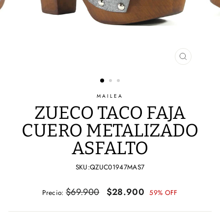
CERRAR
(ESC)
MAILEA
ZUECO TACO FAJA
CUERO METALIZADO
ASFALTO
SKU:QZUC01947MAS7
Precio
Precio
$69.900
$28.900
Precio:
59% OFF
habitual
de
oferta