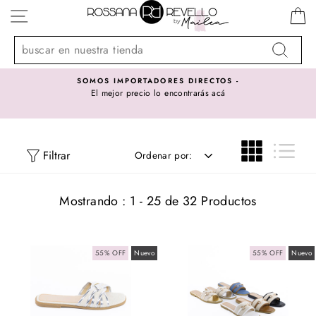
Ir
NAVEGACIÓN
directamente
al
contenido
Buscar
SOMOS IMPORTADORES DIRECTOS -
El mejor precio lo encontrarás acá
ORDENAR
Filtrar
Ordenar por:
Mostrando : 1 - 25 de 32 Productos
55% OFF
Nuevo
55% OFF
Nuevo