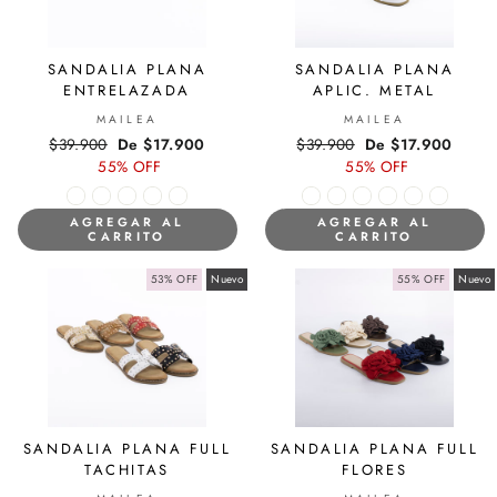
SANDALIA PLANA
SANDALIA PLANA
ENTRELAZADA
APLIC. METAL
MAILEA
MAILEA
Precio
$39.900
Precio
De $17.900
Precio
$39.900
Precio
De $17.900
habitual
55% OFF
de
habitual
55% OFF
de
oferta
oferta
AGREGAR AL
AGREGAR AL
CARRITO
CARRITO
53% OFF
Nuevo
55% OFF
Nuevo
SANDALIA PLANA FULL
SANDALIA PLANA FULL
TACHITAS
FLORES