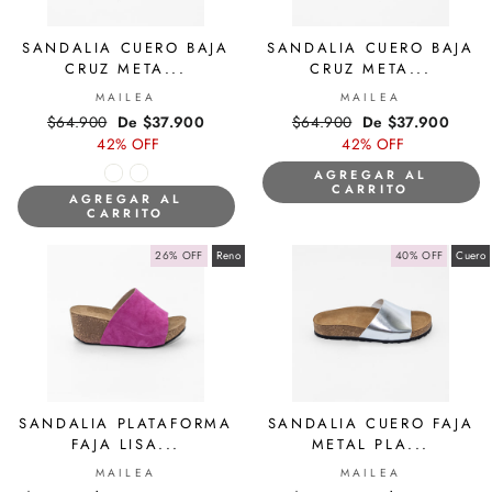
SANDALIA CUERO BAJA
SANDALIA CUERO BAJA
CRUZ META...
CRUZ META...
MAILEA
MAILEA
Precio
$64.900
Precio
De $37.900
Precio
$64.900
Precio
De $37.900
habitual
42% OFF
de
habitual
42% OFF
de
oferta
oferta
AGREGAR AL
CARRITO
AGREGAR AL
CARRITO
26% OFF
Reno
40% OFF
Cuero
SANDALIA PLATAFORMA
SANDALIA CUERO FAJA
FAJA LISA...
METAL PLA...
MAILEA
MAILEA