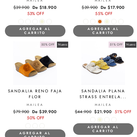
MAILEA
MAILEA
Precio
$39.900
Precio
De $18.900
Precio
$39.900
Precio
De $17.900
habitual
53% OFF
de
habitual
55% OFF
de
oferta
oferta
AGREGAR AL
AGREGAR AL
CARRITO
CARRITO
50% OFF
Nuevo
51% OFF
Nuevo
SANDALIA RENO FAJA
SANDALIA PLANA
FLOR
STRASS ENTRELA...
MAILEA
MAILEA
Precio
$79.900
Precio
De $39.900
Precio
$44.900
Precio
$21.900
51% OFF
habitual
50% OFF
de
habitual
de
oferta
oferta
AGREGAR AL
CARRITO
AGREGAR AL