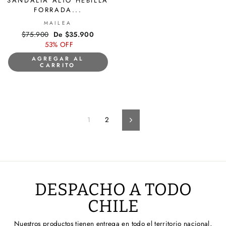
SANDALIA ALTO HEBILLA
FORRADA...
MAILEA
Precio
$75.900
Precio
De $35.900
habitual
53% OFF
de
oferta
AGREGAR AL
CARRITO
1
2
Siguiente
DESPACHO A TODO
CHILE
Nuestros productos tienen entrega en todo el territorio nacional,