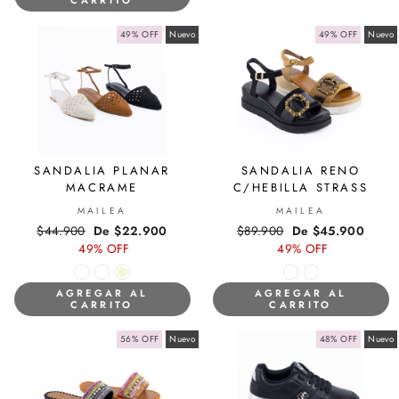
CARRITO
49% OFF
Nuevo
49% OFF
Nuevo
SANDALIA PLANAR
SANDALIA RENO
MACRAME
C/HEBILLA STRASS
MAILEA
MAILEA
Precio
$44.900
Precio
De $22.900
Precio
$89.900
Precio
De $45.900
habitual
49% OFF
de
habitual
49% OFF
de
oferta
oferta
AGREGAR AL
AGREGAR AL
CARRITO
CARRITO
56% OFF
Nuevo
48% OFF
Nuevo