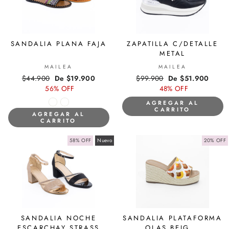
SANDALIA PLANA FAJA
ZAPATILLA C/DETALLE
METAL
MAILEA
MAILEA
Precio
$44.900
Precio
De $19.900
Precio
$99.900
Precio
De $51.900
habitual
56% OFF
de
habitual
48% OFF
de
oferta
oferta
AGREGAR AL
CARRITO
AGREGAR AL
CARRITO
58% OFF
Nuevo
20% OFF
SANDALIA NOCHE
SANDALIA PLATAFORMA
ESCARCHAY STRASS
OLAS BEIG...