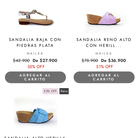
SANDALIA BAJA CON
SANDALIA RENO ALTO
PIEDRAS PLATA
CON HEBILL...
MAILEA
MAILEA
Precio
$42.900
Precio
De $27.900
Precio
$75.900
Precio
De $36.900
habitual
35% OFF
de
habitual
51% OFF
de
oferta
oferta
AGREGAR AL
AGREGAR AL
CARRITO
CARRITO
53% OFF
Reno