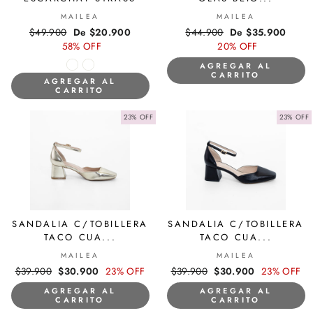
MAILEA
MAILEA
Precio
$49.900
Precio
De $20.900
Precio
$44.900
Precio
De $35.900
habitual
58% OFF
de
habitual
20% OFF
de
oferta
oferta
AGREGAR AL
CARRITO
AGREGAR AL
CARRITO
23% OFF
23% OFF
SANDALIA C/TOBILLERA
SANDALIA C/TOBILLERA
TACO CUA...
TACO CUA...
MAILEA
MAILEA
Precio
$39.900
Precio
$30.900
23% OFF
Precio
$39.900
Precio
$30.900
23% OFF
habitual
de
habitual
de
AGREGAR AL
AGREGAR AL
oferta
oferta
CARRITO
CARRITO