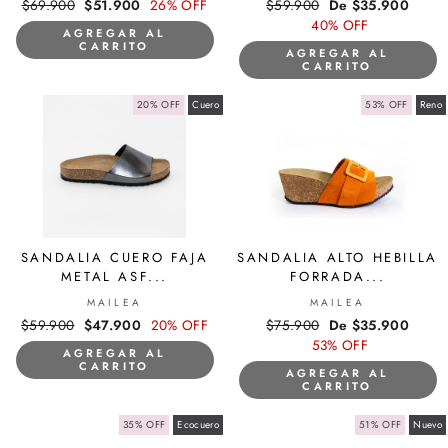
Precio
$69.900
Precio
$51.900
26% OFF
Precio
$59.900
Precio
De $35.900
habitual
de
habitual
40% OFF
de
AGREGAR AL
oferta
oferta
CARRITO
AGREGAR AL
CARRITO
20% OFF
Cuero
53% OFF
Reno
SANDALIA CUERO FAJA
SANDALIA ALTO HEBILLA
METAL ASF...
FORRADA...
MAILEA
MAILEA
Precio
$59.900
Precio
$47.900
20% OFF
Precio
$75.900
Precio
De $35.900
habitual
de
habitual
53% OFF
de
AGREGAR AL
oferta
oferta
CARRITO
AGREGAR AL
CARRITO
35% OFF
Ecocuero
51% OFF
Nuevo