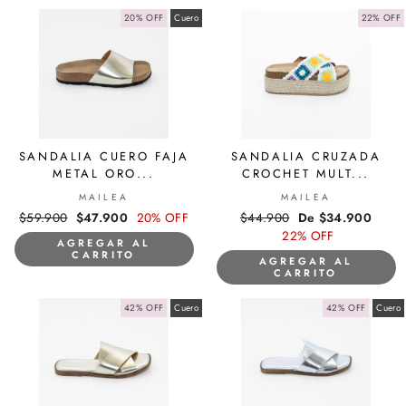
20% OFF
Cuero
22% OFF
SANDALIA CUERO FAJA
SANDALIA CRUZADA
METAL ORO...
CROCHET MULT...
MAILEA
MAILEA
Precio
$59.900
Precio
$47.900
20% OFF
Precio
$44.900
Precio
De $34.900
habitual
de
habitual
22% OFF
de
AGREGAR AL
oferta
oferta
CARRITO
AGREGAR AL
CARRITO
42% OFF
Cuero
42% OFF
Cuero