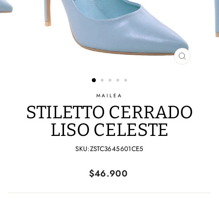
CERRAR
(ESC)
MAILEA
STILETTO CERRADO
LISO CELESTE
SKU:ZSTC3645601CE5
Precio
Precio
$46.900
habitual
de
oferta