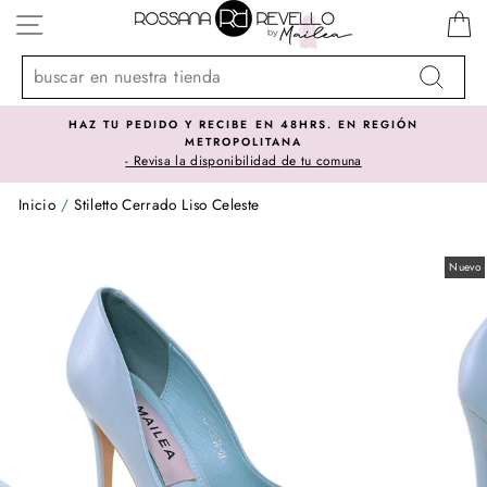
Ir
NAVEGACIÓN
directamente
al
contenido
Buscar
 RECIBE EN 48HRS. EN REGIÓN
SOMOS IMPORTA
ETROPOLITANA
El mejor precio
disponibilidad de tu comuna
Inicio
/
Stiletto Cerrado Liso Celeste
Nuevo