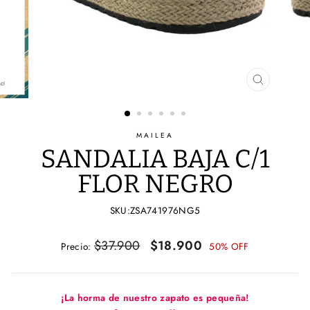
CERRAR
(ESC)
MAILEA
SANDALIA BAJA C/1
FLOR NEGRO
SKU:ZSA741976NG5
Precio
Precio
$37.900
$18.900
Precio:
50% OFF
habitual
de
oferta
¡La horma de nuestro zapato es pequeña!