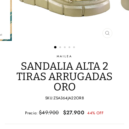
CERRAR
(ESC)
MAILEA
SANDALIA ALTA 2
TIRAS ARRUGADAS
ORO
SKU:ZSA364JA22OR8
Precio
Precio
$49.900
$27.900
Precio:
44% OFF
habitual
de
oferta