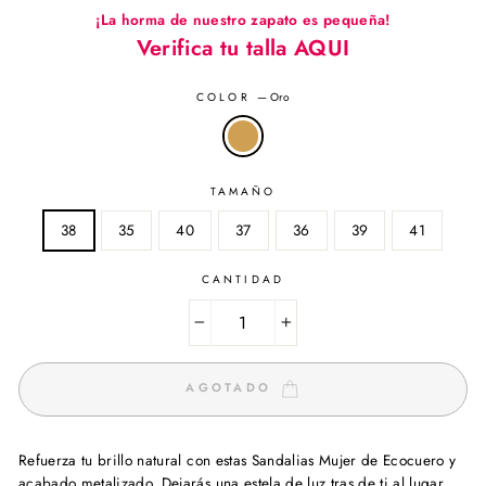
¡La horma de nuestro zapato es pequeña!
Verifica tu talla AQUI
COLOR
—
Oro
TAMAÑO
38
35
40
37
36
39
41
CANTIDAD
−
+
AGOTADO
Refuerza tu brillo natural con estas Sandalias Mujer de Ecocuero y
acabado metalizado. Dejarás una estela de luz tras de ti al lugar