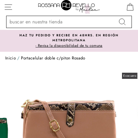
Ir
NAVEGACIÓN
directamente
al
contenido
Buscar
HAZ TU PEDIDO Y RECIBE EN 48HRS. EN REGIÓN
METROPOLITANA
- Revisa la disponibilidad de tu comuna
Inicio
/
Portacelular doble c/piton Rosado
Ecocuero