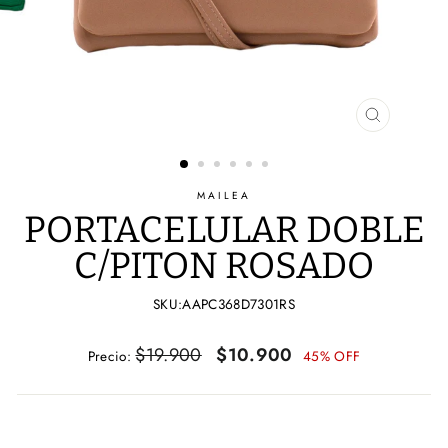
CERRAR
(ESC)
MAILEA
PORTACELULAR DOBLE
C/PITON ROSADO
SKU:AAPC368D7301RS
Precio
Precio
$19.900
$10.900
Precio:
45% OFF
habitual
de
oferta