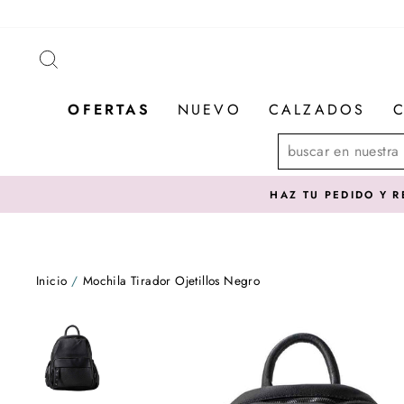
Ir
directamente
al
BUSCAR
contenido
OFERTAS
NUEVO
CALZADOS
C
omuna
Inicio
/
Mochila Tirador Ojetillos Negro