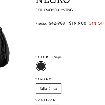
SKU:YMO2001297NG
Precio
$42.900
Precio
$19.900
Precio:
54% OFF
habitual
de
oferta
COLOR
—
Negro
TAMAÑO
Talla única
CANTIDAD