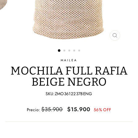
CERRAR
(ESC)
MAILEA
MOCHILA FULL RAFIA
BEIGE NEGRO
SKU:ZMO3612237BENG
Precio
Precio
$35.900
$15.900
Precio:
56% OFF
habitual
de
oferta