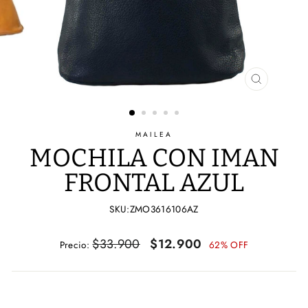
CERRAR
(ESC)
MAILEA
MOCHILA CON IMAN
FRONTAL AZUL
SKU:ZMO3616106AZ
Precio
Precio
$33.900
$12.900
Precio:
62% OFF
habitual
de
oferta