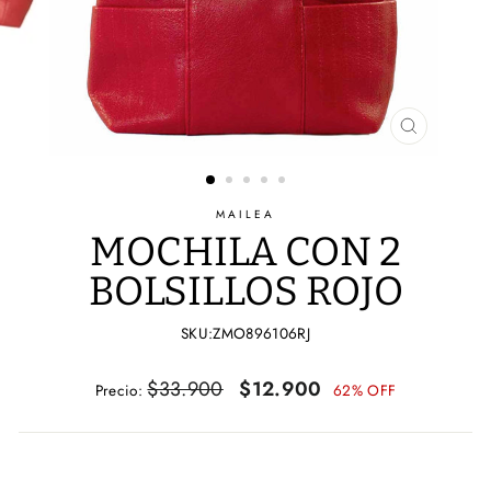
CERRAR
(ESC)
MAILEA
MOCHILA CON 2
BOLSILLOS ROJO
SKU:ZMO896106RJ
Precio
Precio
$33.900
$12.900
Precio:
62% OFF
habitual
de
oferta