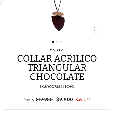
CERRAR
(ESC)
MAILEA
COLLAR ACRILICO
TRIANGULAR
CHOCOLATE
SKU:YCO755261CHO
Precio
Precio
$19.900
$9.900
Precio:
50% OFF
habitual
de
oferta