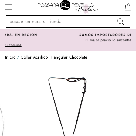
Ir
NAVEGACIÓN
directamente
al
contenido
Buscar
N
SOMOS IMPORTADORES DIRECTOS -
El mejor precio lo encontrarás acá
Inicio
/
Collar Acrilico Triangular Chocolate