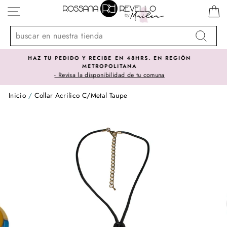
Ir
NAVEGACIÓN
directamente
al
contenido
Buscar
 EN 48HRS. EN REGIÓN
SOMOS IMPORTADORES D
ITANA
El mejor precio lo encont
idad de tu comuna
Inicio
/
Collar Acrilico C/Metal Taupe