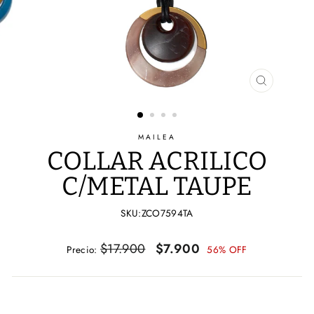
CERRAR
(ESC)
MAILEA
COLLAR ACRILICO
C/METAL TAUPE
SKU:ZCO7594TA
Precio
Precio
$17.900
$7.900
Precio:
56% OFF
habitual
de
oferta