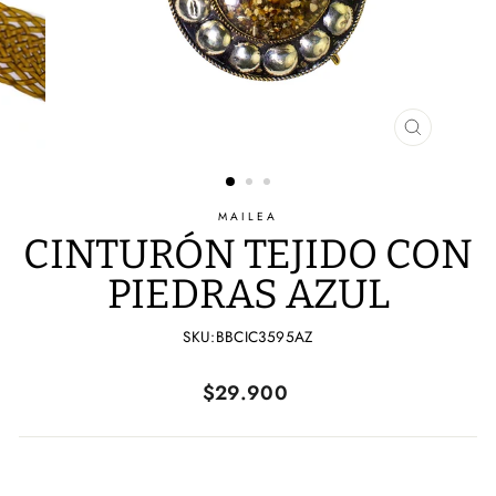
CERRAR
(ESC)
MAILEA
CINTURÓN TEJIDO CON
PIEDRAS AZUL
SKU:BBCIC3595AZ
Precio
$29.900
habitual