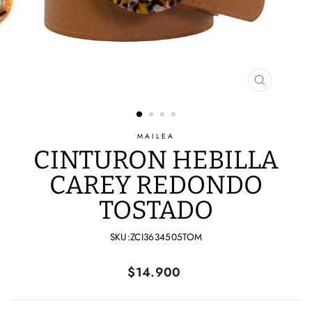
CERRAR
(ESC)
MAILEA
CINTURON HEBILLA
CAREY REDONDO
TOSTADO
SKU:ZCI3634505TOM
Precio
$14.900
habitual