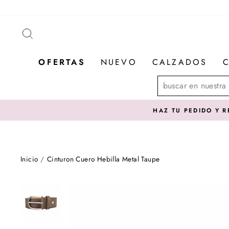
Ir
directamente
al
BUSCAR
contenido
OFERTAS
NUEVO
CALZADOS
C
- Revisa la dispon
IBE EN 48HRS. EN REGIÓN METROPOLITANA
Inicio
/
Cinturon Cuero Hebilla Metal Taupe