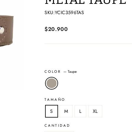
SKU:YCIC3596TAS
Precio
$20.900
habitual
COLOR
—
Taupe
TAMAÑO
S
M
L
XL
CANTIDAD