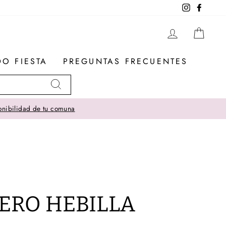
Instagram
Facebo
INGRESA
CAR
DO FIESTA
PREGUNTAS FRECUENTES
Buscar
SOMOS IMPORT
ERO HEBILLA