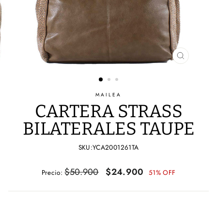
CERRAR
(ESC)
MAILEA
CARTERA STRASS
BILATERALES TAUPE
SKU:YCA2001261TA
Precio
Precio
$50.900
$24.900
Precio:
51% OFF
habitual
de
oferta