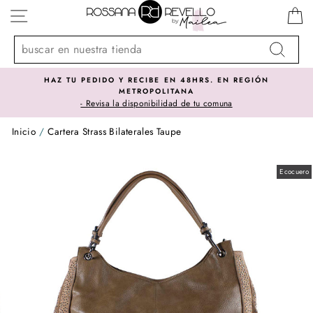
Ir
NAVEGACIÓN
directamente
al
contenido
Buscar
DO Y RECIBE EN 48HRS. EN REGIÓN
SOMOS IMP
METROPOLITANA
El mejor p
sa la disponibilidad de tu comuna
Inicio
/
Cartera Strass Bilaterales Taupe
Ecocuero