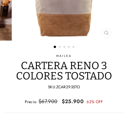
CERRAR
(ESC)
MAILEA
CARTERA RENO 3
COLORES TOSTADO
SKU:ZCAR2935TO
Precio
Precio
$67.900
$25.900
Precio:
62% OFF
habitual
de
oferta