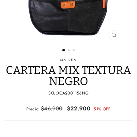
CERRAR
(ESC)
MAILEA
CARTERA MIX TEXTURA
NEGRO
SKU:XCA2001156NG
Precio
Precio
$46.900
$22.900
Precio:
51% OFF
habitual
de
oferta