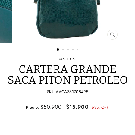
CERRAR
(ESC)
MAILEA
CARTERA GRANDE
SACA PITON PETROLEO
SKU:AACA3617054PE
Precio
Precio
$50.900
$15.900
Precio:
69% OFF
habitual
de
oferta