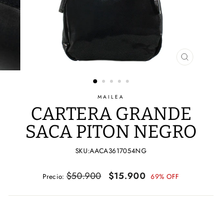
CERRAR
(ESC)
MAILEA
CARTERA GRANDE
SACA PITON NEGRO
SKU:AACA3617054NG
Precio
Precio
$50.900
$15.900
Precio:
69% OFF
habitual
de
oferta