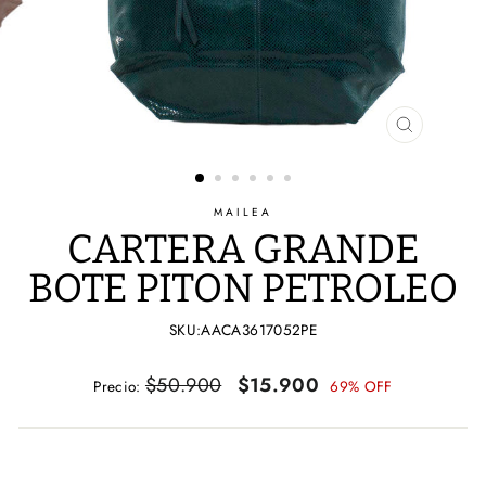
CERRAR
(ESC)
MAILEA
CARTERA GRANDE
BOTE PITON PETROLEO
SKU:AACA3617052PE
Precio
Precio
$50.900
$15.900
Precio:
69% OFF
habitual
de
oferta