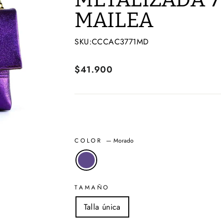
MAILEA
SKU:CCCAC3771MD
Precio
$41.900
habitual
COLOR
—
Morado
TAMAÑO
Talla única