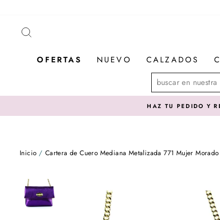
Ir
directamente
al
BUSCAR
contenido
OFERTAS
NUEVO
CALZADOS
C
- Revisa la disponibilidad de tu comuna
Inicio
/
Cartera de Cuero Mediana Metalizada 771 Mujer Morado