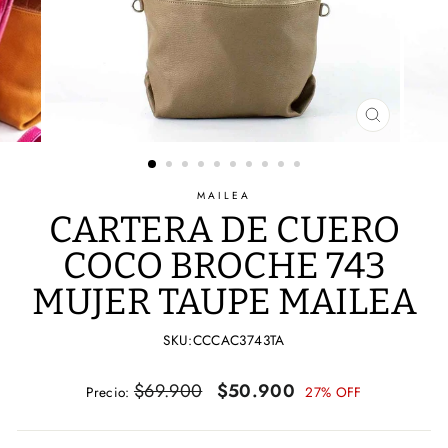
CERRAR
(ESC)
MAILEA
CARTERA DE CUERO
COCO BROCHE 743
MUJER TAUPE MAILEA
SKU:CCCAC3743TA
Precio
Precio
$69.900
$50.900
Precio:
27% OFF
habitual
de
oferta