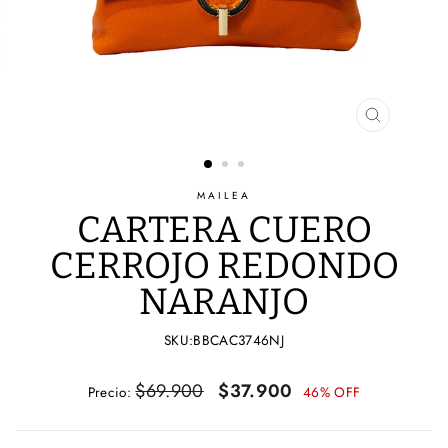
CERRAR
(ESC)
MAILEA
CARTERA CUERO
CERROJO REDONDO
NARANJO
SKU:BBCAC3746NJ
Precio
Precio
$69.900
$37.900
Precio:
46% OFF
habitual
de
oferta