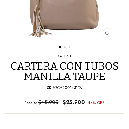
CERRAR
(ESC)
MAILEA
CARTERA CON TUBOS
MANILLA TAUPE
SKU:ZCA2001431TA
Precio
Precio
$45.900
$25.900
Precio:
44% OFF
habitual
de
oferta