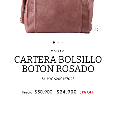
CERRAR
(ESC)
MAILEA
CARTERA BOLSILLO
BOTON ROSADO
SKU:YCA2001270RS
Precio
Precio
$50.900
$24.900
Precio:
51% OFF
habitual
de
oferta