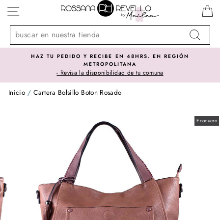
Ir
NAVEGACIÓN
directamente
al
contenido
Buscar
HAZ TU PEDIDO Y RECIBE EN 48HRS. EN REGIÓN
METROPOLITANA
- Revisa la disponibilidad de tu comuna
Inicio
/
Cartera Bolsillo Boton Rosado
Ecocuero