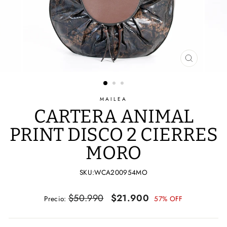
CERRAR
(ESC)
MAILEA
CARTERA ANIMAL
PRINT DISCO 2 CIERRES
MORO
SKU:WCA200954MO
Precio
Precio
$50.990
$21.900
Precio:
57% OFF
habitual
de
oferta