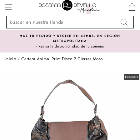
Ir
NAVEGACIÓN
directamente
al
contenido
Buscar
IBE EN 48HRS. EN REGIÓN
SOMOS IMPORTADORE
POLITANA
El mejor precio lo en
nibilidad de tu comuna
Inicio
/
Cartera Animal Print Disco 2 Cierres Moro
Ecocuero