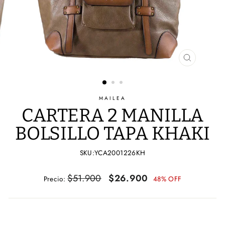
CERRAR
(ESC)
MAILEA
CARTERA 2 MANILLA
BOLSILLO TAPA KHAKI
SKU:YCA2001226KH
Precio
Precio
$51.900
$26.900
Precio:
48% OFF
habitual
de
oferta