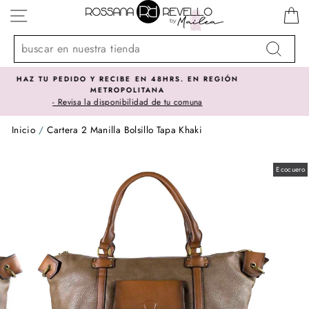
Ir
NAVEGACIÓN
directamente
al
contenido
Buscar
 REGIÓN
SOMOS IMPORTADORES DIRECTOS -
El mejor precio lo encontrarás acá
a
Inicio
/
Cartera 2 Manilla Bolsillo Tapa Khaki
Ecocuero