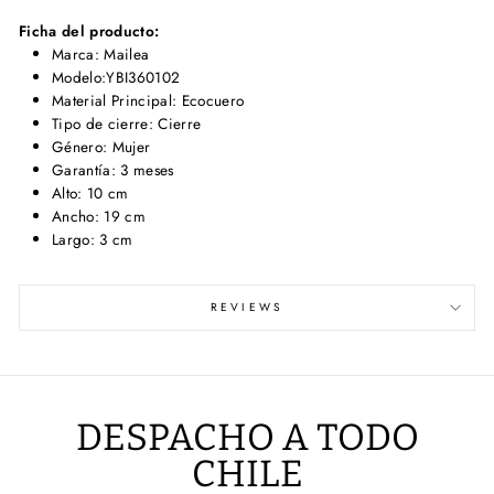
Ficha del producto:
Marca: Mailea
Modelo:YBI360102
Material Principal: Ecocuero
Tipo de cierre: Cierre
Género: Mujer
Garantía: 3 meses
Alto: 10 cm
Ancho: 19 cm
Largo: 3 cm
REVIEWS
DESPACHO A TODO
CHILE