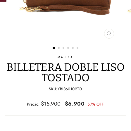
CERRAR
(ESC)
MAILEA
BILLETERA DOBLE LISO
TOSTADO
SKU:YBI360102TO
Precio
Precio
$15.900
$6.900
Precio:
57% OFF
habitual
de
oferta