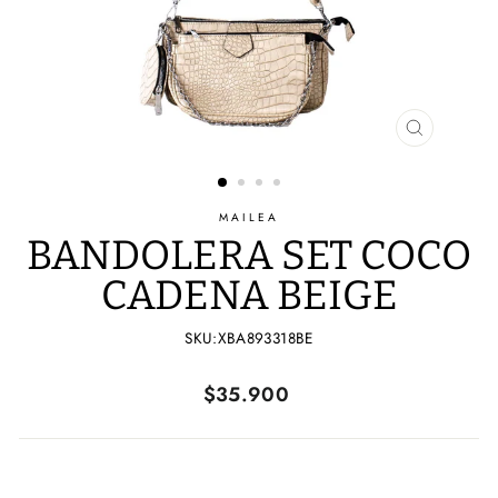
CERRAR
(ESC)
MAILEA
BANDOLERA SET COCO
CADENA BEIGE
SKU:XBA893318BE
Precio
$35.900
habitual