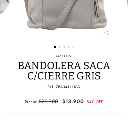
CERRAR
(ESC)
MAILEA
BANDOLERA SACA
C/CIERRE GRIS
SKU:ZBA341113GR
Precio
Precio
$29.900
$13.900
Precio:
54% OFF
habitual
de
oferta