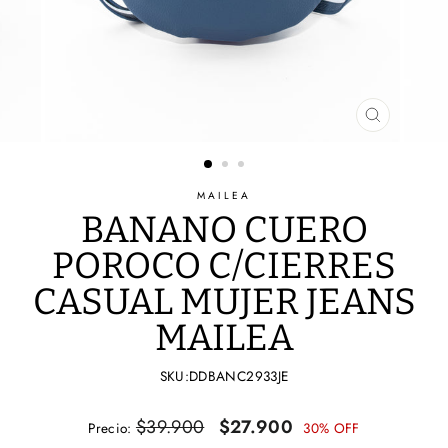
CERRAR
(ESC)
MAILEA
BANANO CUERO
POROCO C/CIERRES
CASUAL MUJER JEANS
MAILEA
SKU:DDBANC2933JE
Precio
Precio
$39.900
$27.900
Precio:
30% OFF
habitual
de