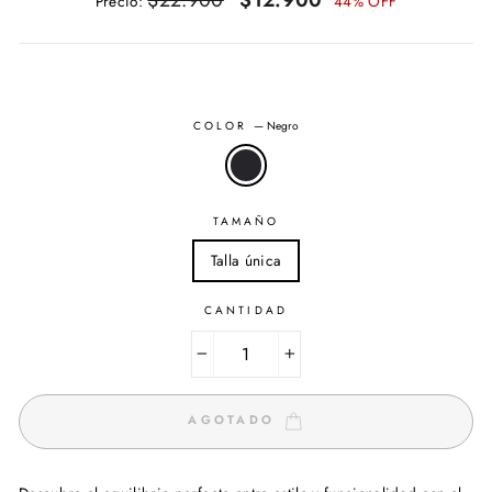
Precio:
44% OFF
habitual
de
oferta
COLOR
—
Negro
TAMAÑO
Talla única
CANTIDAD
−
+
AGOTADO