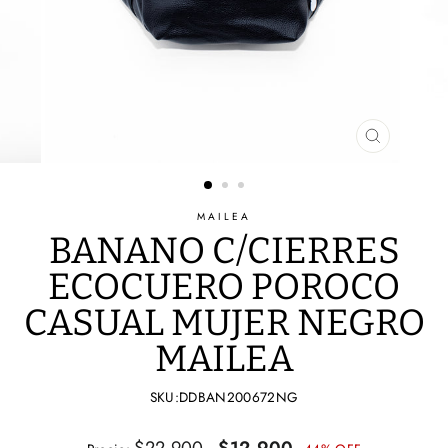
CERRAR
(ESC)
MAILEA
BANANO C/CIERRES
ECOCUERO POROCO
CASUAL MUJER NEGRO
MAILEA
SKU:DDBAN200672NG
Precio
Precio
$22.900
$12.900