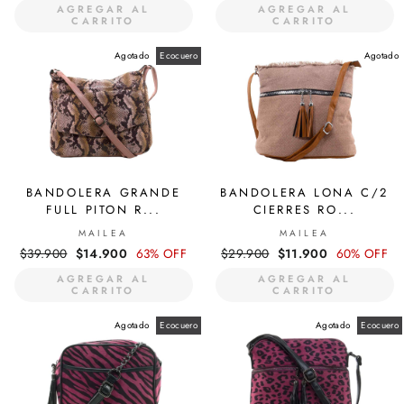
habitual
de
habitual
de
AGREGAR AL
AGREGAR AL
oferta
oferta
CARRITO
CARRITO
Agotado
Ecocuero
Agotado
BANDOLERA GRANDE
BANDOLERA LONA C/2
FULL PITON R...
CIERRES RO...
MAILEA
MAILEA
Precio
$39.900
Precio
$14.900
63% OFF
Precio
$29.900
Precio
$11.900
60% OFF
habitual
de
habitual
de
AGREGAR AL
AGREGAR AL
oferta
oferta
CARRITO
CARRITO
Agotado
Ecocuero
Agotado
Ecocuero