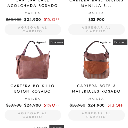
CARTERA BASE
CARTERA BASE TACHAS
ACOLCHADA ROSADO
MANILLA B...
MAILEA
MAILEA
Precio
$50.900
Precio
$24.900
51% OFF
$53.900
habitual
de
AGREGAR AL
AGREGAR AL
oferta
CARRITO
CARRITO
Agotado
Ecocuero
Agotado
Ecocuero
CARTERA BOLSILLO
CARTERA BOTE 3
BOTON ROSADO
MATERIALES ROSADO
MAILEA
MAILEA
Precio
$50.900
Precio
$24.900
51% OFF
Precio
$50.900
Precio
$24.900
51% OFF
habitual
de
habitual
de
AGREGAR AL
AGREGAR AL
oferta
oferta
CARRITO
CARRITO
Agotado
Ecocuero