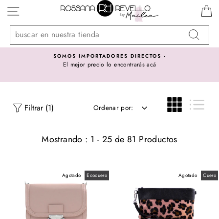
Ir
NAVEGACIÓN
directamente
al
contenido
Buscar
SOMOS IMPORTADORES DIRECTOS -
El mejor precio lo encontrarás acá
ORDENAR
Filtrar (1)
Ordenar por:
Mostrando : 1 - 25 de 81 Productos
Agotado
Ecocuero
Agotado
Cuero