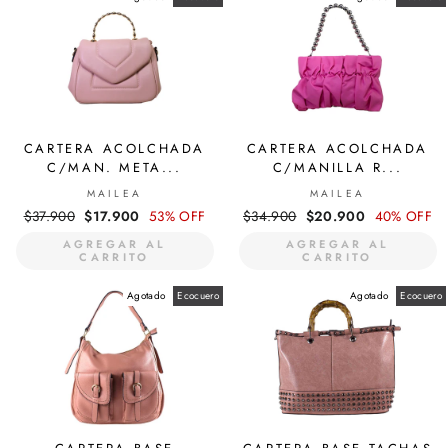
CARTERA ACOLCHADA
CARTERA ACOLCHADA
C/MAN. META...
C/MANILLA R...
MAILEA
MAILEA
Precio
$37.900
Precio
$17.900
53% OFF
Precio
$34.900
Precio
$20.900
40% OFF
habitual
de
habitual
de
AGREGAR AL
AGREGAR AL
oferta
oferta
CARRITO
CARRITO
Agotado
Ecocuero
Agotado
Ecocuero