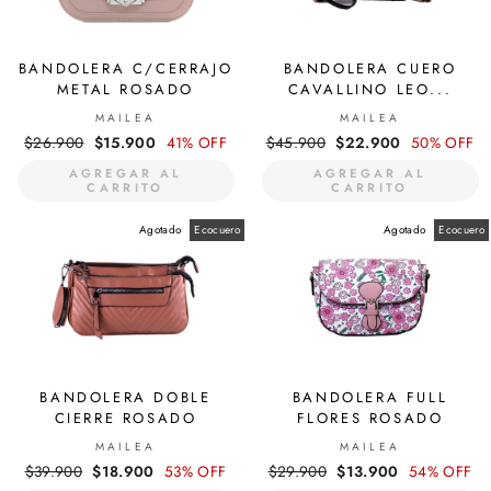
BANDOLERA C/CERRAJO
BANDOLERA CUERO
METAL ROSADO
CAVALLINO LEO...
MAILEA
MAILEA
Precio
$26.900
Precio
$15.900
41% OFF
Precio
$45.900
Precio
$22.900
50% OFF
habitual
de
habitual
de
AGREGAR AL
AGREGAR AL
oferta
oferta
CARRITO
CARRITO
Agotado
Ecocuero
Agotado
Ecocuero
BANDOLERA DOBLE
BANDOLERA FULL
CIERRE ROSADO
FLORES ROSADO
MAILEA
MAILEA
Precio
$39.900
Precio
$18.900
53% OFF
Precio
$29.900
Precio
$13.900
54% OFF