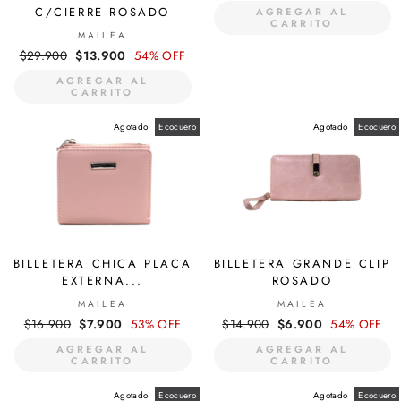
habitual
de
C/CIERRE ROSADO
AGREGAR AL
oferta
CARRITO
MAILEA
Precio
$29.900
Precio
$13.900
54% OFF
habitual
de
AGREGAR AL
oferta
CARRITO
Agotado
Ecocuero
Agotado
Ecocuero
BILLETERA CHICA PLACA
BILLETERA GRANDE CLIP
EXTERNA...
ROSADO
MAILEA
MAILEA
Precio
$16.900
Precio
$7.900
53% OFF
Precio
$14.900
Precio
$6.900
54% OFF
habitual
de
habitual
de
AGREGAR AL
AGREGAR AL
oferta
oferta
CARRITO
CARRITO
Agotado
Ecocuero
Agotado
Ecocuero