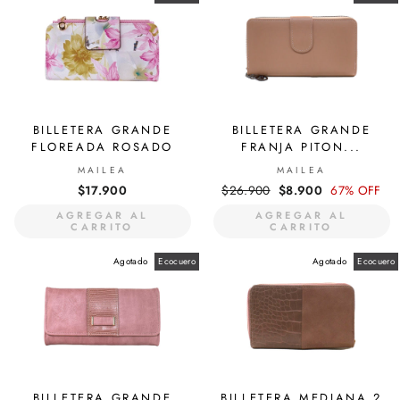
BILLETERA GRANDE
BILLETERA GRANDE
FLOREADA ROSADO
FRANJA PITON...
MAILEA
MAILEA
$17.900
Precio
$26.900
Precio
$8.900
67% OFF
habitual
de
AGREGAR AL
AGREGAR AL
oferta
CARRITO
CARRITO
Agotado
Ecocuero
Agotado
Ecocuero
BILLETERA GRANDE
BILLETERA MEDIANA 2