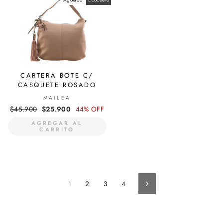
CARTERA BOTE C/
CASQUETE ROSADO
MAILEA
Precio
$45.900
Precio
$25.900
44% OFF
habitual
de
AGREGAR AL
oferta
CARRITO
1
2
3
4
Siguiente