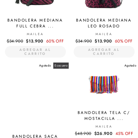
BANDOLERA MEDIANA
BANDOLERA MEDIANA
FULL CEBRA ...
LEO ROSADO
MAILEA
MAILEA
Precio
$34.900
Precio
$13.900
60% OFF
Precio
$34.900
Precio
$13.900
60% OFF
habitual
de
habitual
de
AGREGAR AL
AGREGAR AL
oferta
oferta
CARRITO
CARRITO
Agotado
Ecocuero
Agotado
BANDOLERA TELA C/
MOSTACILLA ...
MAILEA
Precio
$48.900
Precio
$26.900
45% OFF
BANDOLERA SACA