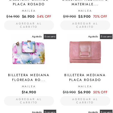
PLACA ROSADO
MATERIALE...
MAILEA
MAILEA
Precio
$14.900
Precio
$6.900
54% OFF
Precio
$19.900
Precio
$5.900
70% OFF
habitual
de
habitual
de
AGREGAR AL
AGREGAR AL
oferta
oferta
CARRITO
CARRITO
Agotado
Ecocuero
Agotado
Ecocuero
BILLETERA MEDIANA
BILLETERA MEDIANA
FLOREADA RO...
PLACA ROSADO
MAILEA
MAILEA
$14.900
Precio
$13.900
Precio
$6.900
50% OFF
habitual
de
AGREGAR AL
AGREGAR AL
oferta
CARRITO
CARRITO
Agotado
Ecocuero
Agotado
Ecocuero